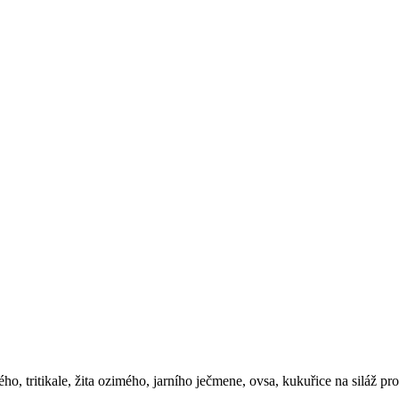
, tritikale, žita ozimého, jarního ječmene, ovsa, kukuřice na siláž p